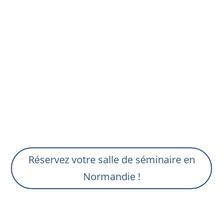
Un week-end pro avec familles et enfants
bienvenus, à la manière d’un family day ?
Notre équipe vous accompagne à chaque
étape. Vous disposez sur place de tout le
nécessaire, pour vous faciliter
l’organisation de votre événement
professionnel.
Réservez votre salle de séminaire en
Normandie !