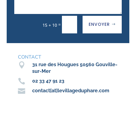
ENVOYER
=
15 + 10
CONTACT

31 rue des Hougues 50560 Gouville-
sur-Mer

02 33 47 91 23

contact[at]levillageduphare.com